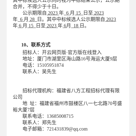
其中标候选人公示同时视为中标结果公示，公示期
合并，不得少于十日。
公示期限自
202
3
年
6
月
15
日至
202
3
年
6
月
28
日。其中中标候选人公示期限自
202
3
年
6
月
15
日至
202
3
年
6
月
18
日。
10、联系方式
招标人：
开云网页版·官方版在线登入
地址：
厦门市湖里区海山路
16号海运大厦9层
电话：
15105951874
联系人：
吴
先生
招标代理机构：
福建省八方工程招标代理有限
公司
地
址：福建省福州市鼓楼区八一七北路70号盛
裕大厦7层
联系电话：
13685008715
联系人：
郑先生
电子邮箱：
721431839
@qq.com