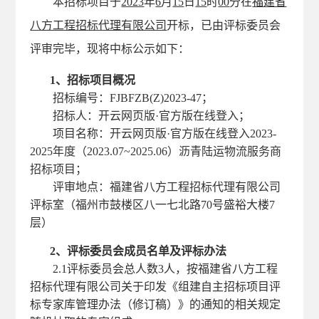
本招标项目于
202
3
年
6
月
15
日
15
时
0
0
分在
福建省
八方工程招标代理有限公司
开标，已由评标委员会
评审完毕，现将
中标
公示如下：
1、招标项目概况
招标编号：
FJBFZB(Z)202
3
-
47
；
招标人：
开云网页版·官方版在线登入
；
项目名称：
开云网页版·官方版在线登入
2023-
2025年度（2023.07~2025.06）沥青陆运物流服务商
招标项目
；
评审地点：福建省八方工程招标代理有限公司
评标室（福州市鼓楼区八一七北路
70号盛裕大楼7
层）
2、评标委员会成员名单及评标办法
2.1
评标委员会总人数
3
人，按福建省八方工程
招标代理有限公司关于印发《组建自主招标项目评
标专家库管理办法（修订稿）》的通知的相关规定