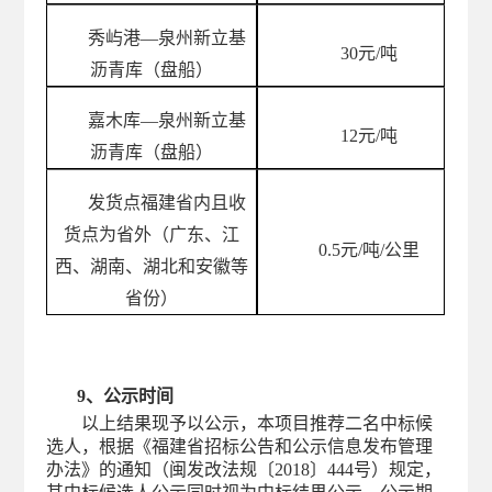
秀屿港
—泉州新立基
30
元
/吨
沥青库（盘船）
嘉木库
—泉州新立基
12
元
/吨
沥青库（盘船）
发货点福建省内且收
货点为省外（广东、江
0.5
元
/吨/公里
西、湖南、湖北和安徽等
省份）
9、公示时间
以上结果现予以公示，本项目推荐
二
名中标候
选人，
根据
《福建省招标公告和公示信息发布管理
办法》的通知（闽发改法规〔
2018〕444号）规定，