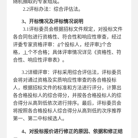
随机抽取的专家组成
。
2.2评标办法：
综合评估
法
。
3、开标情况及评标情况说明
3.1评标委员会根据招标文件规定，对投标文件
各合同包进行资格性、符合性和响应性审查，经过
评委专家资格评审：
4
个投标人，经评审
3
个合
格，
1
个不合格；具体评审情况详见《资格性、符
合性
、
响应性
评审表》。
3.2详细评审：
评标采用综合评
估
法，评标委员
会将对通过资格及实质响应性审查的各合格投标
人，根据
招标文件的
标准和方法进行评分，计算出
各合格投标人的综合得分，并按各合格投标人的综
合得分从高到低依次进行排序。最后，评标委员会
将按照各合格投标人综合得分从高到低的次序推荐
第一
、
第二中标
候选人
。
4、对投标报价进行修正的原因、依据和修正结