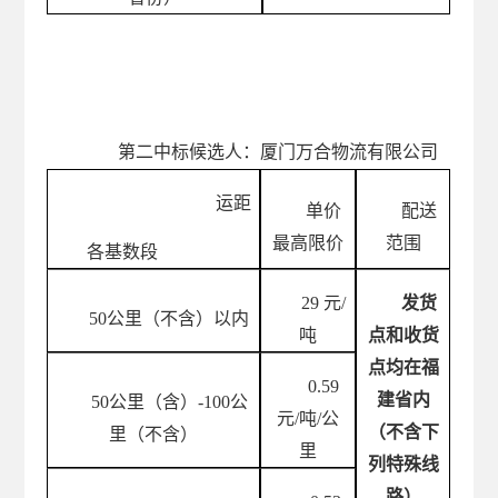
第
二
中标候选人：
厦门万合物流有限公司
运距
单价
配送
最高限价
范围
各基数段
29
元
/
发货
50公里（不含）以内
吨
点和收货
点均在福
0.59
建省内
50公里（含）-100公
元
/吨/公
（不含下
里（不含）
里
列特殊线
路）