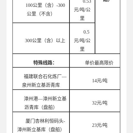
0.53
100公里（含）-300
元
/吨/公
公里（不含）
里
0.5
300公里（含）以上
元
/吨/公
里
特殊线路：
单价最高限价
福建联合石化炼厂
—
14
元
/吨
泉州新立基沥青库
漳州港
—漳州新立基
32
元
/吨
沥青库（盘船）
厦门杏林利恒码头
-
23
元
/吨
漳州新立基库（盘船）