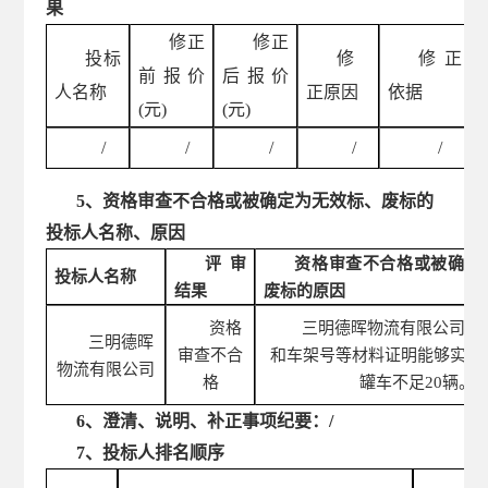
果
修正
修正
投标
修
修正
前报价
后报价
人名称
正原因
依据
(元)
(元)
/
/
/
/
/
5、资格审查不合格或被确定为无效标、废标的
投标人名称、原因
评审
资格审查不合格或被确定
投标人名称
结果
废标的原因
资格
三明德晖物流有限公司提
三明德晖
审查不合
和车架号等材料证明能够实际
物流有限公司
格
罐车不足
20辆。
6、澄清、说明、补正事项纪要：/
7、投标人排名顺序