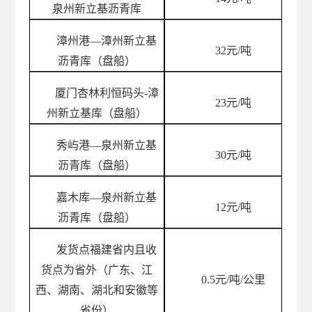
泉州新立基沥青库
漳州港
—漳州新立基
32
元
/吨
沥青库（盘船）
厦门杏林利恒码头
-漳
23
元
/吨
州新立基库（盘船）
秀屿港
—泉州新立基
30
元
/吨
沥青库（盘船）
嘉木库
—泉州新立基
12
元
/吨
沥青库（盘船）
发货点福建省内且收
货点为省外（广东、江
0.5
元
/吨/公里
西、湖南、湖北和安徽等
省份）