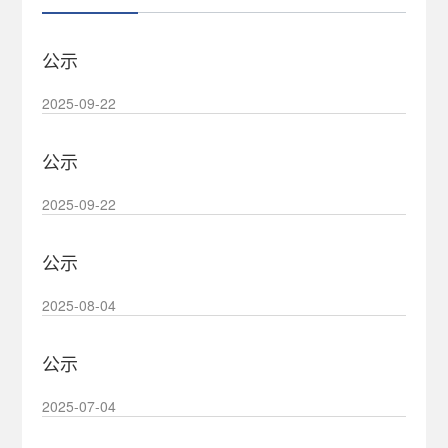
公示
2025-09-22
公示
2025-09-22
公示
2025-08-04
公示
2025-07-04