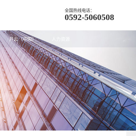
全国热线电话：
0592-5060508
开云（中国）
人力资源