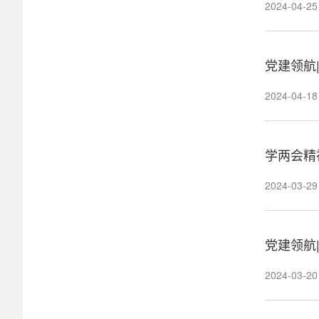
2024-04-25
党建领航
2024-04-18
学两会精
2024-03-29
党建领航
2024-03-20