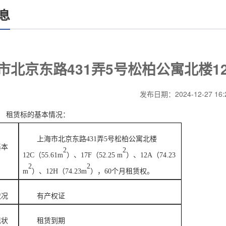
息
市北京东路431弄5号松柏公寓北楼12
发布日期：2024-12-27 16:2
、
租赁标的基本情况：
上海市北京东路
431弄5号松柏公寓北楼
基本
2
2
12C（55.61m
）、
17F（52.25 m
）、
12A（74.23
2
2
m
）、
12H（74.23m
），
60个月租赁权。
状况
有产权证
现状
租赁到期