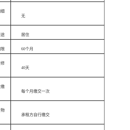
明细
无
用途
居住
期限
60个月
装修
40天
收缴
每个月缴交一次
及物
承租方自行缴交