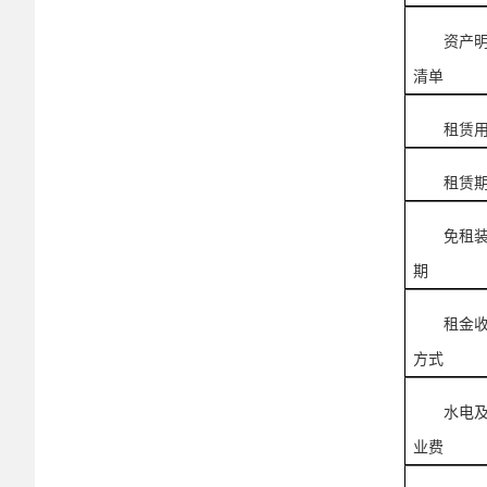
资产
清单
租赁
租赁
免租
期
租金
方式
水电
业费