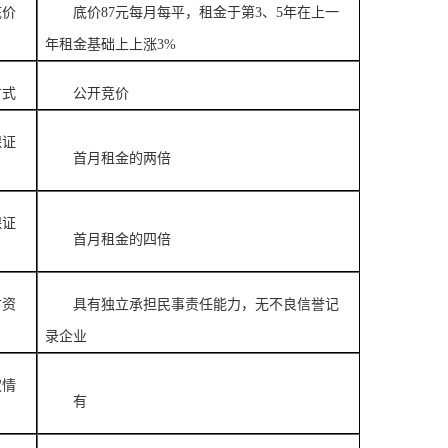
底价
底价
87元每月每平，租金于第3、5年在上一
年租金基础上上涨3%
方式
公开竞价
保证
首月租金的两倍
保证
首月租金的四倍
方资
具有独立承担民事责任能力，无不良信誉记
录企业
权情
有