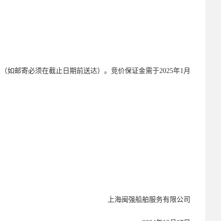
提交（如邮寄必须在截止日期前送达）
。
竞价保证金需于
2025年1月
上海闽强船舶服务有限公司