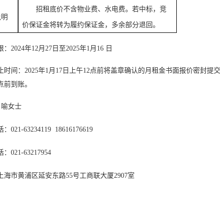
招租底价不含物业费、水电费。若中标，竞
说明
价保证金将转为履约保证金，多余部分退回。
限：
202
4
年
12
月
27
日
至
20
25
年
1
月
16
日
止时间
：
2025年1月17日上午12点前将盖章确认的月租金书面报价密封
2点前到账。
喻女士
话：
021-63234119 18616176619
话：
021-63217954
上海市黄浦区延安东路
55号工商联大厦2907室