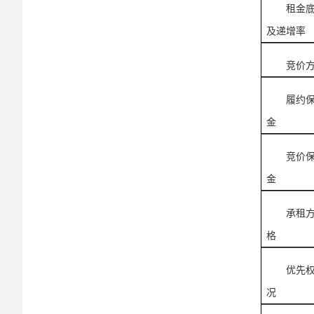
租金
及递增率
竞价
履约
金
竞价
金
承租
格
优先
况