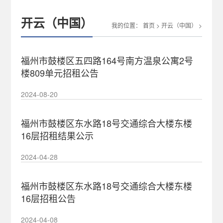
开云（中国）
我的位置：
首页
>
开云（中国）
>
福州市鼓楼区五四路164号南方温泉公寓2号
楼809单元招租公告
2024-08-20
福州市鼓楼区东水路18号交通综合大楼东楼
16层招租结果公示
2024-04-28
福州市鼓楼区东水路18号交通综合大楼东楼
16层招租公告
2024-04-08