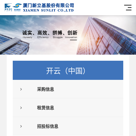
开云（中国）
采购信息
租赁信息
招投标信息